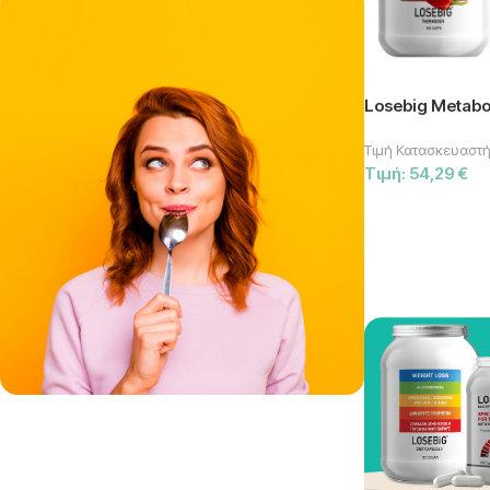
Losebig Metabo
Τιμή Κατασκευαστή
Τιμή:
54,29
€
FIND OUT HOW IT WORKS
SPRAY,
GET RELIEF