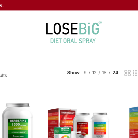
€.
Show
9
12
18
24
ults