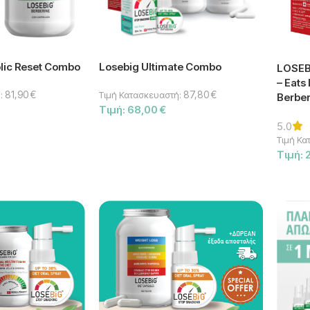
lic Reset Combo
Losebig Ultimate Combo
LOSEBi
– Eats
81,90
€
87,80
€
:
Τιμή Κατασκευαστή:
Berber
Τιμή:
68,00
€
5.0
Τιμή Κα
Τιμή: