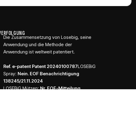
VERFOLGUNG
Die Zusammensetzung von Losebig, seine
Anwendung und die Methode der
Anwendung ist weltweit patentiert.
Ref. e-patent Patent 20240100787
LOSEBiG
Spray:
Nein. EOF Benachrichtigung
138245/21.11.2024
LOSEBiG Mützen:
Nr. EOF-Mitteilung
152646/18.12.2024
Die Nummer der Meldung an die N.O.F. hat nicht den
Status einer Genehmigung für das Inverkehrbringen
durch die N.O.F.