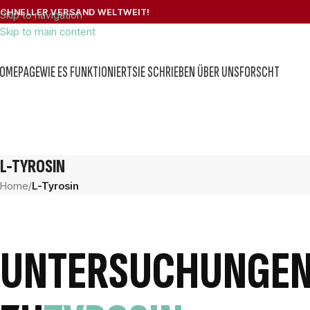
CHNELLER VERSAND WELTWEIT!
Skip to navigation
Skip to main content
OMEPAGE
WIE ES FUNKTIONIERT
SIE SCHRIEBEN ÜBER UNS
FORSCHT
L-TYROSIN
Home
/
L-Tyrosin
UNTERSUCHUNGE