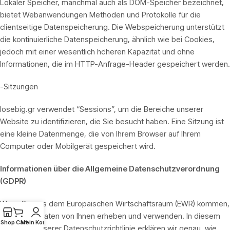
Lokaler Speicher, manchmal auch als DOM-Speicher bezeichnet,
bietet Webanwendungen Methoden und Protokolle für die
clientseitige Datenspeicherung. Die Webspeicherung unterstützt
die kontinuierliche Datenspeicherung, ähnlich wie bei Cookies,
jedoch mit einer wesentlich höheren Kapazität und ohne
Informationen, die im HTTP-Anfrage-Header gespeichert werden.
-Sitzungen
losebig.gr verwendet “Sessions”, um die Bereiche unserer
Website zu identifizieren, die Sie besucht haben. Eine Sitzung ist
eine kleine Datenmenge, die von Ihrem Browser auf Ihrem
Computer oder Mobilgerät gespeichert wird.
Informationen über die Allgemeine Datenschutzverordnung
(GDPR)
Wenn Sie aus dem Europäischen Wirtschaftsraum (EWR) kommen,
können wir Daten von Ihnen erheben und verwenden. In diesem
Shop
Cart
Mein Konto
Abschnitt unserer Datenschutzrichtlinie erklären wir genau, wie