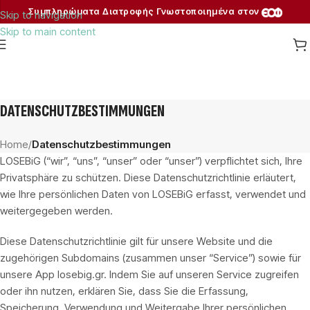
Συμπληρώματα Διατροφής Γνωστοποιημένα στον
Skip to navigation
Skip to main content
ngsmittel
ngsmittel
ngsmittel
DATENSCHUTZBESTIMMUNGEN
Home
/
Datenschutzbestimmungen
LOSEBiG (“wir”, “uns”, “unser” oder “unser”) verpflichtet sich, Ihre
Privatsphäre zu schützen. Diese Datenschutzrichtlinie erläutert,
wie Ihre persönlichen Daten von LOSEBiG erfasst, verwendet und
weitergegeben werden.
Diese Datenschutzrichtlinie gilt für unsere Website und die
zugehörigen Subdomains (zusammen unser “Service”) sowie für
unsere App losebig.gr. Indem Sie auf unseren Service zugreifen
oder ihn nutzen, erklären Sie, dass Sie die Erfassung,
Speicherung, Verwendung und Weitergabe Ihrer persönlichen