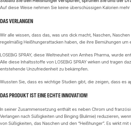
Sobald Sie den Heißhunger verspüren, sprühen Sie und der Dr
Auf diese Weise nehmen Sie keine überschüssigen Kalorien mehr 
DAS VERLANGEN
Wir alle wissen, dass das, was uns dick macht, Naschen, Naschen 
regelmäßig Heißhungerattacken haben, die ihre Bemühungen um e
LOSEBiG SPRAY, diese Weltneuheit von Amhes Pharma, wurde entwi
Alle diese Inhaltsstoffe von LOSEBiG SPRAY wirken und tragen daz
entstehende Unzufriedenheit zu bekämpfen.
Wussten Sie, dass es wichtige Studien gibt, die zeigen, dass 
DAS PRODUKT IST EINE ECHTE INNOVATION!
In seiner Zusammensetzung enthält es neben Chrom und französisch
Verlangen nach Süßigkeiten und Binging (Bulimie) reduzieren, 
von Süßigkeiten, das Naschen und den “Heißhunger”. Es wirkt mi