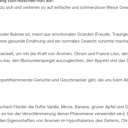
ang zum Naschen hört auf!
zu sich und verlieren so auf einfache und schmerzlose Weise Gew
oder Bulimie ist, meist aus emotionalen Gründen (Freude, Traurig
ine gesunde Ernährung und ein normales Gewicht zunichte mache
ckelt, um mit der Kraft von Aromen, Chrom und France Lilac, der
u bei, den Blutzuckerspiegel auszugleichen, den Appetit und das 
es appetithemmende Gerüche und Geschmäcker gibt, die uns beim
em Flieder die Düfte Vanille, Minze, Banane, grüner Apfel und Gr
wenn es bei der Verschlimmerung dieser Phänomene verwendet wi
t den Eigenschaften von Aromen im Hypothalamus des Gehirns, Chr