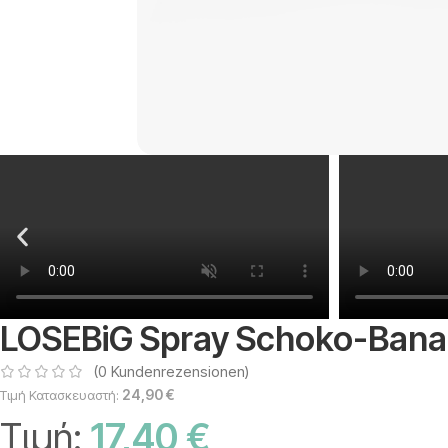
LOSEBiG Spray Schoko-Bana
(
0
Kundenrezensionen)
24,90
€
Τιμή Κατασκευαστή:
Τιμή:
17,40
€