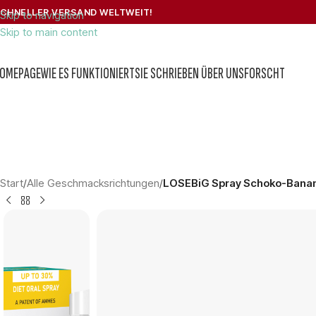
CHNELLER VERSAND WELTWEIT!
Skip to navigation
Skip to main content
OMEPAGE
WIE ES FUNKTIONIERT
SIE SCHRIEBEN ÜBER UNS
FORSCHT
Start
/
Alle Geschmacksrichtungen
/
LOSEBiG Spray Schoko-Banan