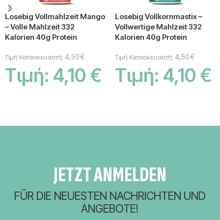
Losebig Vollmahlzeit Mango
Losebig Vollkornmastix –
– Volle Mahlzeit 332
Vollwertige Mahlzeit 332
Kalorien 40g Protein
Kalorien 40g Protein
4,50
€
4,50
€
Τιμή Κατασκευαστή:
Τιμή Κατασκευαστή:
Τιμή:
4,10
€
Τιμή:
4,10
€
IN DEN WARENKORB
IN DEN WARENKORB
JETZT ANMELDEN
FÜR DIE NEUESTEN NACHRICHTEN UND
ANGEBOTE!