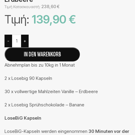
238,60
€
Τιμή Κατασκευαστή:
Τιμή:
139,90
€
Alternative:
-
+
IN DEN WARENKORB
Abnehmplan bis zu 10kg in 1 Monat
2 x Losebig 90 Kapseln
30 x vollwertige Mahlzeiten Vanille – Erdbeere
2 x Losebig Sprühschokolade – Banane
LoseBiG Kapseln
LoseBiG-Kapseln werden eingenommen
30 Minuten vor der