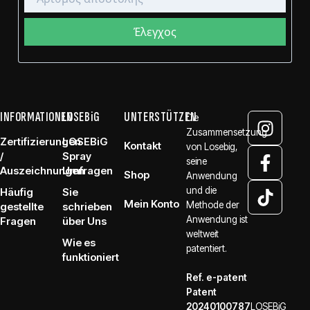
INFORMATIONEN
LOSEBiG
UNTERSTÜTZEN
Die
Zusammensetzung
Zertifizierungen
LOSEBiG
Kontakt
von Losebig,
/
Spray
seine
Auszeichnungen
Umfragen
Shop
Anwendung
und die
Häufig
Sie
Mein Konto
Methode der
gestellte
schrieben
Anwendung ist
Fragen
über Uns
weltweit
Wie es
patentiert.
funktioniert
Ref. e-patent
Patent
20240100787
LOSEBiG