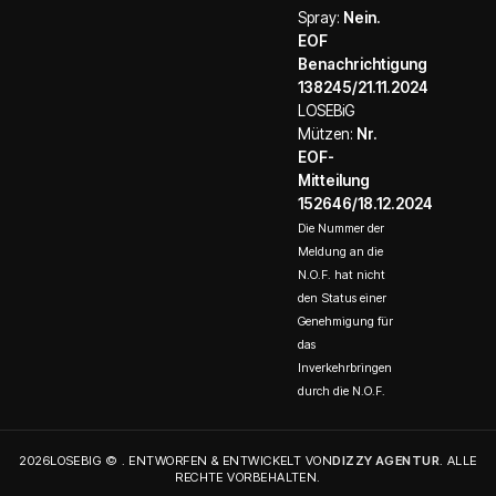
Spray:
Nein.
EOF
Benachrichtigung
138245/21.11.2024
LOSEBiG
Mützen:
Nr.
EOF-
Mitteilung
152646/18.12.2024
Die Nummer der
Meldung an die
N.O.F. hat nicht
den Status einer
Genehmigung für
das
Inverkehrbringen
durch die N.O.F.
2026LOSEBIG © . ENTWORFEN & ENTWICKELT VON
DIZZY AGENTUR
. ALLE
RECHTE VORBEHALTEN.