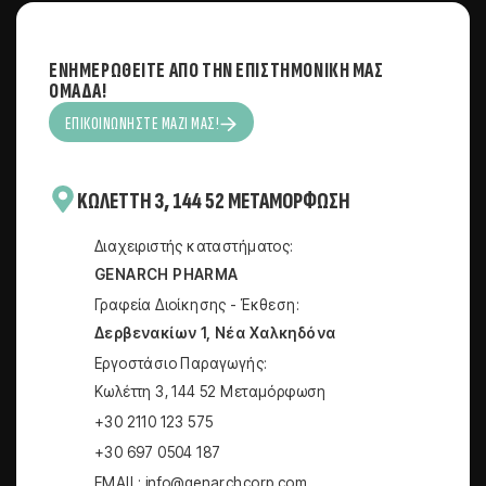
ΕΝΗΜΕΡΩΘΕΊΤΕ ΑΠΌ ΤΗΝ ΕΠΙΣΤΗΜΟΝΙΚΉ ΜΑΣ
ΟΜΆΔΑ!
ΕΠΙΚΟΙΝΩΝΉΣΤΕ ΜΑΖΊ ΜΑΣ!
KΩΛΈΤΤΗ 3, 144 52 ΜΕΤΑΜΌΡΦΩΣΗ
Διαχειριστής καταστήματος:
GENARCH PHARMA
Γραφεία Διοίκησης - Έκθεση:
Δερβενακίων 1, Νέα Χαλκηδόνα
Εργοστάσιο Παραγωγής:
Kωλέττη 3, 144 52 Μεταμόρφωση
+30 2110 123 575
+30 697 0504 187
EMAIL: info@genarchcorp.com