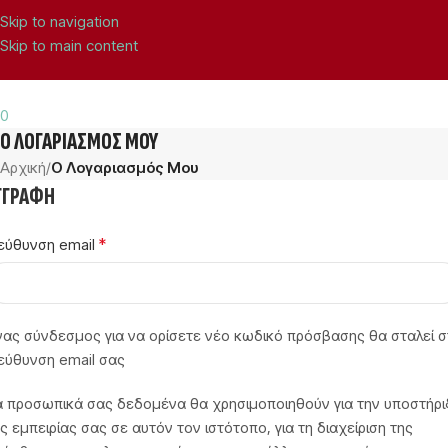
Skip to navigation
Skip to main content
ΔΩΡΕΑΝ ΜΕΤΑΦΟΡΙΚΑ ΣΤΗΝ ΕΛΛΑΔΑ ΓΙΑ ΠΑΡΑΓΓΕΛΙΕΣ ΑΝΩ ΤΩΝ 40€.
0
Ο ΛΟΓΑΡΙΑΣΜΌΣ ΜΟΥ
Αρχική
/
Ο Λογαριασμός Μου
ΓΓΡΑΦΉ
*
ιεύθυνση email
ας σύνδεσμος για να ορίσετε νέο κωδικό πρόσβασης θα σταλεί σ
εύθυνση email σας
α προσωπικά σας δεδομένα θα χρησιμοποιηθούν για την υποστήρι
ς εμπειρίας σας σε αυτόν τον ιστότοπο, για τη διαχείριση της