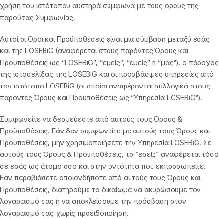
χρήση του ιστότοπου αυστηρά σύμφωνα με τους όρους της
παρούσας Συμφωνίας.
Αυτοί οι Όροι και Προϋποθέσεις είναι μια σύμβαση μεταξύ εσάς
και της LOSEBiG (αναφέρεται στους παρόντες Όρους και
Προϋποθέσεις ως “LOSEBiG”, “εμείς”, “εμείς” ή “μας”), ο πάροχος
της ιστοσελίδας της LOSEBiG και οι προσβάσιμες υπηρεσίες από
τον ιστότοπο LOSEBiG (οι οποίοι αναφέρονται συλλογικά στους
παρόντες Όρους και Προϋποθέσεις ως “Υπηρεσία LOSEBiG”).
Συμφωνείτε να δεσμεύεστε από αυτούς τους Όρους &
Προϋποθέσεις. Εάν δεν συμφωνείτε με αυτούς τους Όρους και
Προϋποθέσεις, μην χρησιμοποιήσετε την Υπηρεσία LOSEBiG. Σε
αυτούς τους Όρους & Προϋποθέσεις, το “εσείς” αναφέρεται τόσο
σε εσάς ως άτομο όσο και στην οντότητα που εκπροσωπείτε.
Εάν παραβιάσετε οποιονδήποτε από αυτούς τους Όρους και
Προϋποθέσεις, διατηρούμε το δικαίωμα να ακυρώσουμε τον
λογαριασμό σας ή να αποκλείσουμε την πρόσβαση στον
λογαριασμό σας χωρίς προειδοποίηση.