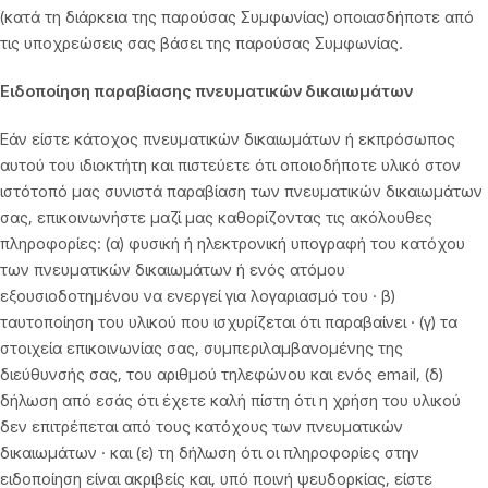
(κατά τη διάρκεια της παρούσας Συμφωνίας) οποιασδήποτε από
τις υποχρεώσεις σας βάσει της παρούσας Συμφωνίας.
Ειδοποίηση παραβίασης πνευματικών δικαιωμάτων
Εάν είστε κάτοχος πνευματικών δικαιωμάτων ή εκπρόσωπος
αυτού του ιδιοκτήτη και πιστεύετε ότι οποιοδήποτε υλικό στον
ιστότοπό μας συνιστά παραβίαση των πνευματικών δικαιωμάτων
σας, επικοινωνήστε μαζί μας καθορίζοντας τις ακόλουθες
πληροφορίες: (α) φυσική ή ηλεκτρονική υπογραφή του κατόχου
των πνευματικών δικαιωμάτων ή ενός ατόμου
εξουσιοδοτημένου να ενεργεί για λογαριασμό του · β)
ταυτοποίηση του υλικού που ισχυρίζεται ότι παραβαίνει · (γ) τα
στοιχεία επικοινωνίας σας, συμπεριλαμβανομένης της
διεύθυνσής σας, του αριθμού τηλεφώνου και ενός email, (δ)
δήλωση από εσάς ότι έχετε καλή πίστη ότι η χρήση του υλικού
δεν επιτρέπεται από τους κατόχους των πνευματικών
δικαιωμάτων · και (ε) τη δήλωση ότι οι πληροφορίες στην
ειδοποίηση είναι ακριβείς και, υπό ποινή ψευδορκίας, είστε