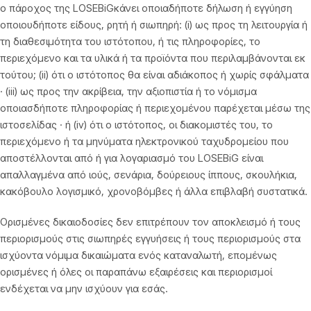
ο πάροχος της LOSEBiGκάνει οποιαδήποτε δήλωση ή εγγύηση
οποιουδήποτε είδους, ρητή ή σιωπηρή: (i) ως προς τη λειτουργία ή
τη διαθεσιμότητα του ιστότοπου, ή τις πληροφορίες, το
περιεχόμενο και τα υλικά ή τα προϊόντα που περιλαμβάνονται εκ
τούτου; (ii) ότι ο ιστότοπος θα είναι αδιάκοπος ή χωρίς σφάλματα
· (iii) ως προς την ακρίβεια, την αξιοπιστία ή το νόμισμα
οποιασδήποτε πληροφορίας ή περιεχομένου παρέχεται μέσω της
ιστοσελίδας · ή (iv) ότι ο ιστότοπος, οι διακομιστές του, το
περιεχόμενο ή τα μηνύματα ηλεκτρονικού ταχυδρομείου που
αποστέλλονται από ή για λογαριασμό του LOSEBiG είναι
απαλλαγμένα από ιούς, σενάρια, δούρειους ίππους, σκουλήκια,
κακόβουλο λογισμικό, χρονοβόμβες ή άλλα επιβλαβή συστατικά.
Ορισμένες δικαιοδοσίες δεν επιτρέπουν τον αποκλεισμό ή τους
περιορισμούς στις σιωπηρές εγγυήσεις ή τους περιορισμούς στα
ισχύοντα νόμιμα δικαιώματα ενός καταναλωτή, επομένως
ορισμένες ή όλες οι παραπάνω εξαιρέσεις και περιορισμοί
ενδέχεται να μην ισχύουν για εσάς.