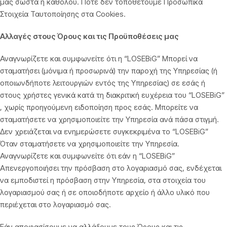
μας σωστά ή καθόλου. Ποτέ δεν τοποθετούμε Προσωπικά
Στοιχεία Ταυτοποίησης στα Cookies.
Αλλαγές στους Όρους και τις Προϋποθέσεις μας
Αναγνωρίζετε και συμφωνείτε ότι η “LOSEBiG” Μπορεί να
σταματήσει (μόνιμα ή προσωρινά) την παροχή της Υπηρεσίας (ή
οποιωνδήποτε λειτουργιών εντός της Υπηρεσίας) σε εσάς ή
στους χρήστες γενικά κατά τη διακριτική ευχέρεια του “LOSEBiG”
, χωρίς προηγούμενη ειδοποίηση προς εσάς. Μπορείτε να
σταματήσετε να χρησιμοποιείτε την Υπηρεσία ανά πάσα στιγμή.
Δεν χρειάζεται να ενημερώσετε συγκεκριμένα το “LOSEBiG”
Όταν σταματήσετε να χρησιμοποιείτε την Υπηρεσία.
Αναγνωρίζετε και συμφωνείτε ότι εάν η “LOSEBiG”
Απενεργοποιήσει την πρόσβαση στο λογαριασμό σας, ενδέχεται
να εμποδιστεί η πρόσβαση στην Υπηρεσία, στα στοιχεία του
λογαριασμού σας ή σε οποιοδήποτε αρχείο ή άλλο υλικό που
περιέχεται στο λογαριασμό σας.
Εάν αποφασίσουμε να αλλάξουμε τους Όρους και τις