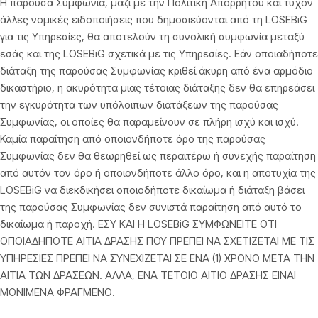
Η παρούσα Συμφωνία, μαζί με την Πολιτική Απορρήτου και τυχόν
άλλες νομικές ειδοποιήσεις που δημοσιεύονται από τη LOSEBiG
για τις Υπηρεσίες, θα αποτελούν τη συνολική συμφωνία μεταξύ
εσάς και της LOSEBiG σχετικά με τις Υπηρεσίες. Εάν οποιαδήποτε
διάταξη της παρούσας Συμφωνίας κριθεί άκυρη από ένα αρμόδιο
δικαστήριο, η ακυρότητα μιας τέτοιας διάταξης δεν θα επηρεάσει
την εγκυρότητα των υπόλοιπων διατάξεων της παρούσας
Συμφωνίας, οι οποίες θα παραμείνουν σε πλήρη ισχύ και ισχύ.
Καμία παραίτηση από οποιονδήποτε όρο της παρούσας
Συμφωνίας δεν θα θεωρηθεί ως περαιτέρω ή συνεχής παραίτηση
από αυτόν τον όρο ή οποιονδήποτε άλλο όρο, και η αποτυχία της
LOSEBiG να διεκδικήσει οποιοδήποτε δικαίωμα ή διάταξη βάσει
της παρούσας Συμφωνίας δεν συνιστά παραίτηση από αυτό το
δικαίωμα ή παροχή. ΕΣΥ ΚΑΙ Η LOSEBiG ΣΥΜΦΩΝΕΙΤΕ ΟΤΙ
ΟΠΟΙΑΔΗΠΟΤΕ ΑΙΤΙΑ ΔΡΑΣΗΣ ΠΟΥ ΠΡΕΠΕΙ ΝΑ ΣΧΕΤΙΖΕΤΑΙ ΜΕ ΤΙΣ
ΥΠΗΡΕΣΙΕΣ ΠΡΕΠΕΙ ΝΑ ΣΥΝΕΧΙΖΕΤΑΙ ΣΕ ΕΝΑ (1) ΧΡΟΝΟ ΜΕΤΑ ΤΗΝ
ΑΙΤΙΑ ΤΩΝ ΔΡΑΣΕΩΝ. ΑΛΛΑ, ΕΝΑ ΤΕΤΟΙΟ ΑΙΤΙΟ ΔΡΑΣΗΣ ΕΙΝΑΙ
ΜΟΝΙΜΕΝΑ ΦΡΑΓΜΕΝΟ.