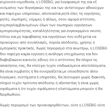
ισχύουσα νομοθεσία, η LOSEBiG, για λογαριασμό της και εξ
ονόματος των θυγατρικών της και των αντίστοιχων αδειούχων
και παρόχων υπηρεσιών, αποποιείται ρητά όλες τις εγγυήσεις,
ρητές, σιωπηρές, νόμιμες ή άλλως, όσον αφορά ιστότοπο,
συμπεριλαμβανομένων όλων των σιωπηρών εγγυήσεων
εμπορευσιμότητας, καταλληλότητας για συγκεκριμένο σκοπό,
τίτλου και μη παραβίασης και εγγυήσεων που ενδέχεται να
προκύψουν από συναλλαγές, πορεία απόδοσης, χρήσης ή
εμπορικής πρακτικής. Χωρίς περιορισμό στα ανωτέρω, η LOSEBiG
δεν παρέχει καμία εγγύηση ή ανάληψη υποχρέωσης και δεν
διαβεβαιώνει κανενός είδους ότι ο ιστότοπος θα πληροί τις
απαιτήσεις σας, θα επιτύχει τυχόν επιδιωκόμενα αποτελέσματα,
θα είναι συμβατός ή θα συνεργάζεται με οποιοδήποτε άλλο
λογισμικό, συστήματα ή υπηρεσίες, θα λειτουργεί χωρίς διακοπή,
πληροί τυχόν πρότυπα απόδοσης ή αξιοπιστίας ή είναι χωρίς
σφάλματα ή ότι τυχόν σφάλματα ή ελαττώματα μπορούν ή θα
διορθωθούν.
Χωρίς περιορισμό των προαναφερθέντων, ούτε η LOSEBiG ούτε