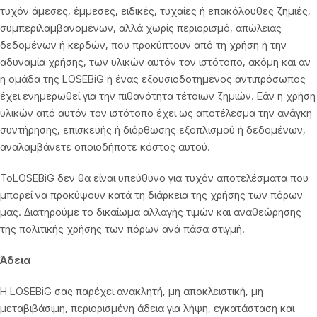
τυχόν άμεσες, έμμεσες, ειδικές, τυχαίες ή επακόλουθες ζημιές,
συμπεριλαμβανομένων, αλλά χωρίς περιορισμό, απώλειας
δεδομένων ή κερδών, που προκύπτουν από τη χρήση ή την
αδυναμία χρήσης, των υλικών αυτόν τον ιστότοπο, ακόμη και αν
η ομάδα της LOSEBiG ή ένας εξουσιοδοτημένος αντιπρόσωπος
έχει ενημερωθεί για την πιθανότητα τέτοιων ζημιών. Εάν η χρήση
υλικών από αυτόν τον ιστότοπο έχει ως αποτέλεσμα την ανάγκη
συντήρησης, επισκευής ή διόρθωσης εξοπλισμού ή δεδομένων,
αναλαμβάνετε οποιοδήποτε κόστος αυτού.
ΤοLOSEBiG δεν θα είναι υπεύθυνο για τυχόν αποτελέσματα που
μπορεί να προκύψουν κατά τη διάρκεια της χρήσης των πόρων
μας. Διατηρούμε το δικαίωμα αλλαγής τιμών και αναθεώρησης
της πολιτικής χρήσης των πόρων ανά πάσα στιγμή.
Άδεια
Η LOSEBiG σας παρέχει ανακλητή, μη αποκλειστική, μη
μεταβιβάσιμη, περιορισμένη άδεια για λήψη, εγκατάσταση και