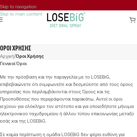
Skip to navigation
Skip to main content
Συμπλήρωμα Διατροφής Γνωστοποιημένο στον
ΌΡΟΙ ΧΡΉΣΗΣ
Αρχική
/
Όροι Χρήσης
Γενικοί Όροι
Με την πρόσβαση και την παραγγελία με το LOSEBiG,
επιβεβαιώνετε ότι συμφωνείτε και δεσμεύεστε από τους όρους
υπηρεσίας που περιλαμβάνονται στους Όρους και τις
Προϋποθέσεις που περιγράφονται παρακάτω. Αυτοί οι όροι
ισχύουν για ολόκληρο τον ιστότοπο και για οποιοδήποτε μήνυμα
ηλεκτρονικού ταχυδρομείου ή άλλου τύπου επικοινωνίας μεταξύ
εσάς και της LOSEBiG.
Σε καμία περίπτωση η ομάδα LOSEBiG δεν φέρει ευθύνη για