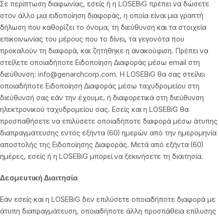
Σε περίπτωση διαφωνίας, εσείς ή η LOSEBiG πρέπει να δώσετε
στον άλλο μια ειδοποίηση διαφοράς, η οποία είναι μια γραπτή
δήλωση που καθορίζει το όνομα, τη διεύθυνση και τα στοιχεία
επικοινωνίας του μέρους που το δίνει, τα γεγονότα που
προκαλούν τη διαφορά, και ζητήθηκε η ανακούφιση. Πρέπει να
στείλετε οποιαδήποτε Ειδοποίηση Διαφοράς μέσω email στη
διεύθυνση: info@genarchcorp.com. Η LOSEBiG θα σας στείλει
οποιαδήποτε Ειδοποίηση Διαφοράς μέσω ταχυδρομείου στη
διεύθυνσή σας εάν την έχουμε, ή διαφορετικά στη διεύθυνση
ηλεκτρονικού ταχυδρομείου σας. Εσείς και η LOSEBiG θα
προσπαθήσετε να επιλύσετε οποιαδήποτε διαφορά μέσω άτυπης
διαπραγμάτευσης εντός εξήντα (60) ημερών από την ημερομηνία
αποστολής της Ειδοποίησης Διαφοράς. Μετά από εξήντα (60)
ημέρες, εσείς ή η LOSEBiG μπορεί να ξεκινήσετε τη διαιτησία.
Δεσμευτική Διαιτησία
Εάν εσείς και η LOSEBiG δεν επιλύσετε οποιαδήποτε διαφορά με
άτυπη διαπραγμάτευση, οποιαδήποτε άλλη προσπάθεια επίλυσης