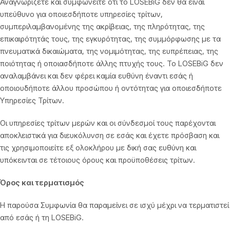
Αναγνωρίζετε και συμφωνείτε ότι το LOSEBiG δεν θα είναι
υπεύθυνο για οποιεσδήποτε υπηρεσίες τρίτων,
συμπεριλαμβανομένης της ακρίβειας, της πληρότητας, της
επικαιρότητάς τους, της εγκυρότητας, της συμμόρφωσης με τα
πνευματικά δικαιώματα, της νομιμότητας, της ευπρέπειας, της
ποιότητας ή οποιασδήποτε άλλης πτυχής τους. Το LOSEBiG δεν
αναλαμβάνει και δεν φέρει καμία ευθύνη έναντι εσάς ή
οποιουδήποτε άλλου προσώπου ή οντότητας για οποιεσδήποτε
Υπηρεσίες Τρίτων.
Οι υπηρεσίες τρίτων μερών και οι σύνδεσμοί τους παρέχονται
αποκλειστικά για διευκόλυνση σε εσάς και έχετε πρόσβαση και
τις χρησιμοποιείτε εξ ολοκλήρου με δική σας ευθύνη και
υπόκεινται σε τέτοιους όρους και προϋποθέσεις τρίτων.
Όρος και τερματισμός
Η παρούσα Συμφωνία θα παραμείνει σε ισχύ μέχρι να τερματιστεί
από εσάς ή τη LOSEBiG.