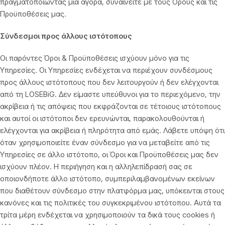
πραγματοποιώντας μια αγορά, συναινείτε με τους Όρους και τις
Προϋποθέσεις μας.
Σύνδεσμοι προς άλλους ιστότοπους
Οι παρόντες Όροι & Προϋποθέσεις ισχύουν μόνο για τις
Υπηρεσίες. Οι Υπηρεσίες ενδέχεται να περιέχουν συνδέσμους
προς άλλους ιστότοπους που δεν λειτουργούν ή δεν ελέγχονται
από τη LOSEBiG. Δεν είμαστε υπεύθυνοι για το περιεχόμενο, την
ακρίβεια ή τις απόψεις που εκφράζονται σε τέτοιους ιστότοπους
και αυτοί οι ιστότοποι δεν ερευνώνται, παρακολουθούνται ή
ελέγχονται για ακρίβεια ή πληρότητα από εμάς. Λάβετε υπόψη ότι
όταν χρησιμοποιείτε έναν σύνδεσμο για να μεταβείτε από τις
Υπηρεσίες σε άλλο ιστότοπο, οι Όροι και Προϋποθέσεις μας δεν
ισχύουν πλέον. Η περιήγηση και η αλληλεπίδρασή σας σε
οποιονδήποτε άλλο ιστότοπο, συμπεριλαμβανομένων εκείνων
που διαθέτουν σύνδεσμο στην πλατφόρμα μας, υπόκεινται στους
κανόνες και τις πολιτικές του συγκεκριμένου ιστότοπου. Αυτά τα
τρίτα μέρη ενδέχεται να χρησιμοποιούν τα δικά τους cookies ή