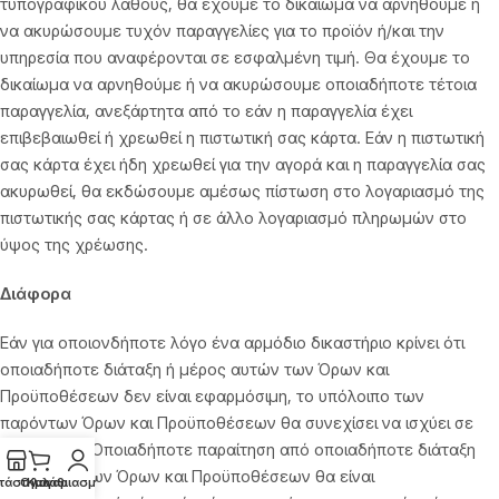
τυπογραφικού λάθους, θα έχουμε το δικαίωμα να αρνηθούμε ή
να ακυρώσουμε τυχόν παραγγελίες για το προϊόν ή/και την
υπηρεσία που αναφέρονται σε εσφαλμένη τιμή. Θα έχουμε το
δικαίωμα να αρνηθούμε ή να ακυρώσουμε οποιαδήποτε τέτοια
παραγγελία, ανεξάρτητα από το εάν η παραγγελία έχει
επιβεβαιωθεί ή χρεωθεί η πιστωτική σας κάρτα. Εάν η πιστωτική
σας κάρτα έχει ήδη χρεωθεί για την αγορά και η παραγγελία σας
ακυρωθεί, θα εκδώσουμε αμέσως πίστωση στο λογαριασμό της
πιστωτικής σας κάρτας ή σε άλλο λογαριασμό πληρωμών στο
ύψος της χρέωσης.
Διάφορα
Εάν για οποιονδήποτε λόγο ένα αρμόδιο δικαστήριο κρίνει ότι
οποιαδήποτε διάταξη ή μέρος αυτών των Όρων και
Προϋποθέσεων δεν είναι εφαρμόσιμη, το υπόλοιπο των
παρόντων Όρων και Προϋποθέσεων θα συνεχίσει να ισχύει σε
πλήρη ισχύ. Οποιαδήποτε παραίτηση από οποιαδήποτε διάταξη
των παρόντων Όρων και Προϋποθέσεων θα είναι
τάστημα
Ο λογαριασμός μου
Καλάθι