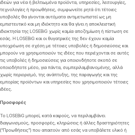
ιδεών για νέα ή βελτιωμένα προϊόντα, υπηρεσίες, λειτουργίες,
τεχνολογίες ή προωθήσεις, συμφωνείτε ρητά ότι τέτοιες
υποβολές θα γίνονται αυτόματα αντιμετωπιστεί ως μη
εμπιστευτικό και μη ιδιόκτητο και θα γίνει η αποκλειστική
ιδιοκτησία της LOSEBiG χωρίς καμία αποζημίωση ή πίστωση σε
εσάς. Η LOSEBiG και οι θυγατρικές της δεν έχουν καμία
υποχρέωση σε σχέση με τέτοιες υποβολές ή δημοσιεύσεις και
μπορούν να χρησιμοποιούν τις ιδέες που περιέχονται σε αυτές
τις υποβολές ή δημοσιεύσεις για οποιονδήποτε σκοπό σε
οποιοδήποτε μέσο, ​​για πάντα, συμπεριλαμβανομένης, αλλά
χωρίς περιορισμό, της ανάπτυξης, της παραγωγής και της
εμπορίας προϊόντων και υπηρεσίες που χρησιμοποιούν τέτοιες
ιδέες.
Προσφορές
Το LOSEBiG μπορεί, κατά καιρούς, να περιλαμβάνει
διαγωνισμούς, προσφορές, κληρώσεις ή άλλες δραστηριότητες
(“Προωθήσεις”) που απαιτούν από εσάς να υποβάλετε υλικό ή