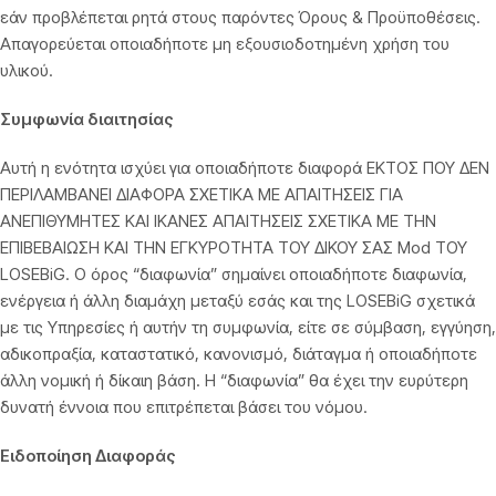
εάν προβλέπεται ρητά στους παρόντες Όρους & Προϋποθέσεις.
Απαγορεύεται οποιαδήποτε μη εξουσιοδοτημένη χρήση του
υλικού.
Συμφωνία διαιτησίας
Αυτή η ενότητα ισχύει για οποιαδήποτε διαφορά ΕΚΤΟΣ ΠΟΥ ΔΕΝ
ΠΕΡΙΛΑΜΒΑΝΕΙ ΔΙΑΦΟΡΑ ΣΧΕΤΙΚΑ ΜΕ ΑΠΑΙΤΗΣΕΙΣ ΓΙΑ
ΑΝΕΠΙΘΥΜΗΤΕΣ ΚΑΙ ΙΚΑΝΕΣ ΑΠΑΙΤΗΣΕΙΣ ΣΧΕΤΙΚΑ ΜΕ ΤΗΝ
ΕΠΙΒΕΒΑΙΩΣΗ ΚΑΙ ΤΗΝ ΕΓΚΥΡΟΤΗΤΑ ΤΟΥ ΔΙΚΟΥ ΣΑΣ Mod ΤΟΥ
LOSEBiG. Ο όρος “διαφωνία” σημαίνει οποιαδήποτε διαφωνία,
ενέργεια ή άλλη διαμάχη μεταξύ εσάς και της LOSEBiG σχετικά
με τις Υπηρεσίες ή αυτήν τη συμφωνία, είτε σε σύμβαση, εγγύηση,
αδικοπραξία, καταστατικό, κανονισμό, διάταγμα ή οποιαδήποτε
άλλη νομική ή δίκαιη βάση. Η “διαφωνία” θα έχει την ευρύτερη
δυνατή έννοια που επιτρέπεται βάσει του νόμου.
Ειδοποίηση Διαφοράς