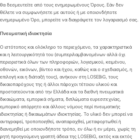
θα δεσμευτείτε από τους ενημερωμένους Όρους. Εάν δεν
θέλετε να συμφωνήσετε με αυτούς ή με οποιονδήποτε
ενημερωμένο Όρο, μπορείτε να διαγράψετε τον λογαριασμό σας.
Πνευματική ιδιοκτησία
Ο ιστότοπος και ολόκληρο το περιεχόμενο, τα χαρακτηριστικά
και η λειτουργικότητά του (συμπεριλαμβανομένων αλλά όχι
περιοριστικά όλων των πληροφοριών, λογισμικού, κειμένου,
οθονών, εικόνων, βίντεο και ήχου, καθώς και ο σχεδιασμός, η
επιλογή και η διάταξή τους), ανήκουν στη LOSEBiG, τους
δικαιοπαρόχους της ή άλλοι πάροχοι τέτοιου υλικού και
προστατεύονται από την Ελλάδα και τα διεθνή πνευματικά
δικαιώματα, εμπορικά σήματα, διπλώματα ευρεσιτεχνίας,
εμπορικό απόρρητο και άλλους νόμους περί πνευματικής
ιδιοκτησίας ή δικαιωμάτων ιδιοκτησίας. Το υλικό δεν μπορεί να
αντιγραφεί, τροποποιηθεί, αναπαραχθεί, μεταφορτωθεί ή
διανεμηθεί με οποιονδήποτε τρόπο, εν όλω ή εν μέρει, χωρίς τη
ρητή προηγούμενη γραπτή άδεια της LOSEBiG, εκτός και εκτός