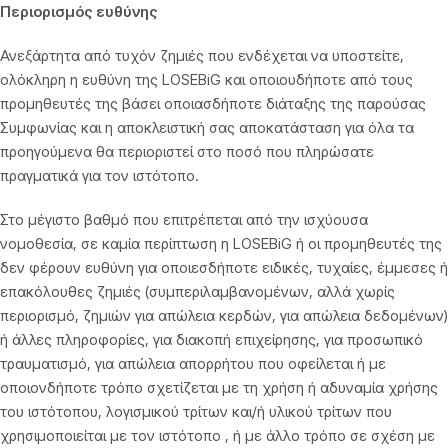
Περιορισμός ευθύνης
Ανεξάρτητα από τυχόν ζημιές που ενδέχεται να υποστείτε,
ολόκληρη η ευθύνη της LOSEBiG και οποιουδήποτε από τους
προμηθευτές της βάσει οποιασδήποτε διάταξης της παρούσας
Συμφωνίας και η αποκλειστική σας αποκατάσταση για όλα τα
προηγούμενα θα περιοριστεί στο ποσό που πληρώσατε
πραγματικά για τον ιστότοπο.
Στο μέγιστο βαθμό που επιτρέπεται από την ισχύουσα
νομοθεσία, σε καμία περίπτωση η LOSEBiG ή οι προμηθευτές της
δεν φέρουν ευθύνη για οποιεσδήποτε ειδικές, τυχαίες, έμμεσες ή
επακόλουθες ζημιές (συμπεριλαμβανομένων, αλλά χωρίς
περιορισμό, ζημιών για απώλεια κερδών, για απώλεια δεδομένων)
ή άλλες πληροφορίες, για διακοπή επιχείρησης, για προσωπικό
τραυματισμό, για απώλεια απορρήτου που οφείλεται ή με
οποιονδήποτε τρόπο σχετίζεται με τη χρήση ή αδυναμία χρήσης
του ιστότοπου, λογισμικού τρίτων και/ή υλικού τρίτων που
χρησιμοποιείται με τον ιστότοπο , ή με άλλο τρόπο σε σχέση με