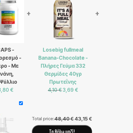
+
+
CAPS -
Losebig fullmeal
ορεσμό -
Banana-Chocolate -
ρο - Με
Πλήρες Γεύμα 332
νάνη,
Θερμίδες 40γρ
 Ψύλλιο
Πρωτεΐνης
3,80
€
4,10
€
3,69
€
Total price:
48,40 €
43,15 €
Τα θέλω μαζί!