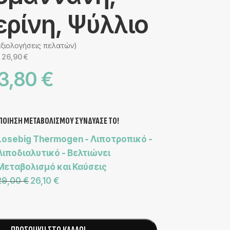
ερίνη, Ψύλλιο
ξιολογήσεις πελατών)
26,90
€
:
3,80
€
ΠΟΙΗΣΗ ΜΕΤΑΒΟΛΙΣΜΟΥ ΣΥΝΔΥΑΣΕ ΤΟ!
Losebig Thermogen - Λιποτροπικό -
Λιποδιαλυτικό - Βελτιώνει
Μεταβολισμό και Καύσεις
29,00
€
26,10
€