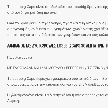
Το Losebig Caps είναι το αδελφάκι του Losebig Spray και έ
από αυτό, για μια ζωή πιο άνετη.
Ενώ το Spay μειώνει την λιγούρα, την συναισθηματική βουλιμ
ο οργανισμός, ανάμεσα των γευμάτων, χωρίς να τις χρειάζετ
ποσότητες κατά την διάρκεια των γευμάτων και να σας καλ
ΛΑΜΒΆΝΟΝΤΑΣ ΔΎΟ ΚΆΨΟΥΛΕΣ LOSEBIG CAPS 30 ΛΕΠΤΆ ΠΡΙΝ ΤΟ
Πώς λειτουργεί
ΜΕ ΓΛΥΚΟΜΑΝΝΑΝΗ / ΜΗΛΟΞΥΔΟ / ΒΕΡΒΕΡΙΝΗ / ΤΖΙΤΖΙΦΟ / Ψ
Το Losebig Caps περιέχει εγκεκριμένα συστατικά όπως η Berber
οποία σύμφωνα με την επίσημη οδηγία του EFSA λαμβάνοντα
Η γλυκομαννάνη είναι μια διαιτητική ίνα η οποία προέρχεται 
Αφρική.