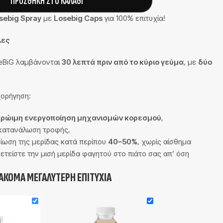
ΠΡΟΣΘΉΚΗ ΣΤΟ ΚΑΛΆΘΙ
sebig Spray
με
Losebig Caps
για 100% επιτυχία!
λες
eBiG λαμβάνονται
30 λεπτά πριν από το κύριο γεύμα
, με
δύο
χορήγηση:
ρώιμη ενεργοποίηση μηχανισμών κορεσμού
,
ρκατανάλωση τροφής,
είωση της μερίδας κατά περίπου
40–50%
, χωρίς αίσθημα
ετείστε την μισή μερίδα φαγητού στο πιάτο σας απ’ όση
 ΑΚΌΜΑ ΜΕΓΑΛΎΤΕΡΗ ΕΠΙΤΥΧΊΑ