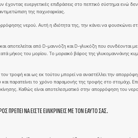
νών έχοντας ευεργετικές επιδράσεις στο πεπτικό σύστημα ενώ δ
 αντιμετώπιση της παχυσαρκίας.
ορρόφησης νερού. Αυτή η ιδιότητα της, την κάνει να φουσκώνει 
ς και αποτελείται από D-μαννόζη και D-γλυκόζη που συνδέονται με
 κατά μήκος του μορίου. Το μοριακό βάρος της γλυκομαννάνης κυμ
τον τροφή και ως εκ τούτου μπορεί να αναστέλλει την απορρόφη
και παρατείνει το χρόνο παραμονής της τροφής στο στομάχι. Επιπ
 κίνησης. Καθώς είναι αποτελεσματικό στην απορρόφηση του νερού
ΟΣ ΠΡΈΠΕΙ ΝΑ ΕΊΣΤΕ ΕΙΛΙΚΡΙΝΕΊΣ ΜΕ ΤΟΝ ΕΑΥΤΌ ΣΑΣ.