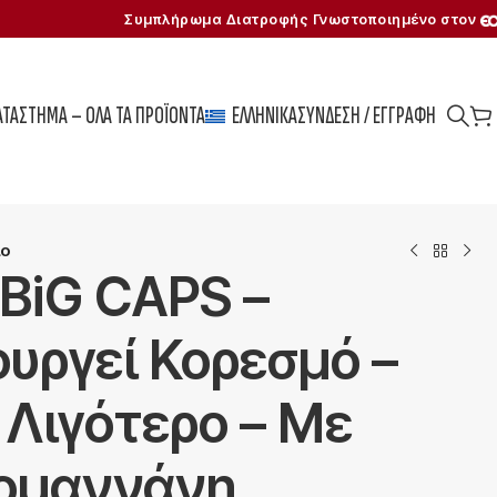
Συμπλήρωμα Διατροφής Γνωστοποιημένο στον
ΑΤΆΣΤΗΜΑ – ΌΛΑ ΤΑ ΠΡΟΪΌΝΤΑ
ΕΛΛΗΝΙΚΆ
ΣΎΝΔΕΣΗ / ΕΓΓΡΑΦΉ
ιο
BiG CAPS –
ουργεί Κορεσμό –
 Λιγότερο – Με
ομαννάνη,