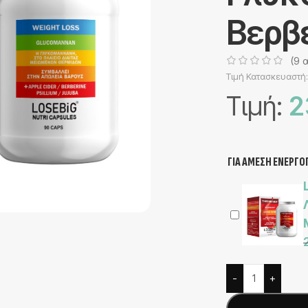
Βερβ
(
9
α
Τιμή Κατασκευαστή
Τιμή:
2
Alternative:
ΓΙΑ ΑΜΕΣΗ ΕΝΕΡΓΟ
-
+