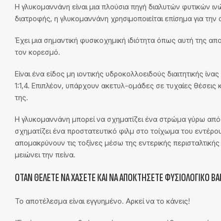
Η γλυκομαννάνη είναι μια πλούσια πηγή διαλυτών φυτικών ι
διατροφής, η γλυκομαννάνη χρησιμοποιείται επίσημα για την
Έχει μια σημαντική φυσικοχημική ιδιότητα όπως αυτή της απ
τον κορεσμό.
Είναι ένα είδος μη ιοντικής υδροκολλοειδούς διαιτητικής ίνα
1:1,4. Επιπλέον, υπάρχουν ακετυλ-ομάδες σε τυχαίες θέσεις
της.
Η γλυκομαννάνη μπορεί να σχηματίζει ένα στρώμα γύρω από 
σχηματίζει ένα προστατευτικό φιλμ στο τοίχωμα του εντέρου 
απομακρύνουν τις τοξίνες μέσω της εντερικής περισταλτικής
μειώνει την πείνα.
ΌΤΑΝ ΘΈΛΕΤΕ ΝΑ ΧΆΣΕΤΕ ΚΑΙ ΝΑ ΑΠΟΚΤΉΣΕΤΕ ΦΥΣΙΟΛΟΓΙΚΌ ΒΆΡ
Το αποτέλεσμα είναι εγγυημένο. Αρκεί να το κάνεις!