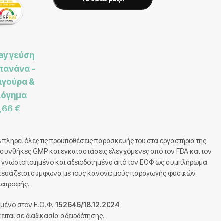
ay γεύση
πανάνα -
ιγούρα &
λόγημα
5,66
€
 πληρεί όλες τις προϋποθέσεις παρασκευής του στα εργαστήρια της
συνθήκες GMP και εγκαταστάσεις ελεγχόμενες από τον FDA και τον
ς γνωστοποιημένο και αδειοδοτημένο από τον ΕΟΦ ως συμπλήρωμα
κευάζεται σύμφωνα με τους κανονισμούς παραγωγής φυσικών
ιατροφής.
ημένο στον Ε.Ο.Φ.
152646/18.12.2024
ειται σε διαδικασία αδειοδότησης.