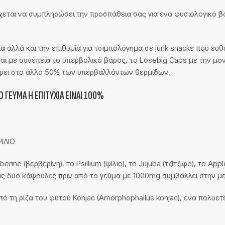
ρχεται να συμπληρώσει την προσπάθεια σας για ένα φυσιολογικό 
ία αλλά και την επιθυμία για τσιμπολόγημα σε junk snacks που ε
αι με συνέπεια το υπερβολικό βάρος, το Losebig Caps με την μο
ύψει στο άλλο 50% των υπερβαλλόντων θερμίδων.
 ΓΕΎΜΑ Η ΕΠΙΤΥΧΊΑ ΕΊΝΑΙ 100%
ΙΛΙΟ
ine (βερβερίνη), το Psillium (ψίλιο), το Jujuba (τζίτζιφο), το A
ς δύο κάψουλες πριν από το γεύμα με 1000mg συμβάλλει στην μ
από τη ρίζα του φυτού Konjac (Amorphophallus konjac), ένα πολυε