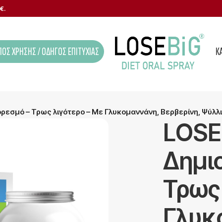
€.
ΟΣ ΧΡΉΣΗΣ / ΟΔΗΓΌΣ ΕΠΙΤΥΧΊΑΣ
Κ
ρεσμό – Τρως λιγότερο – Με Γλυκομαννάνη, Βερβερίνη, Ψύλλ
LOSE
Δημι
Τρως
Γλυκ