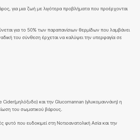
βάρος, για μια ζωή με λιγότερα προβλήματα που προέρχονται
υθύνεται για το 50% των παραπανίσιων θερμίδων που λαμβάνει
ναδική του σύνθεση έρχεται να καλύψει την υπερφαγία σε
pple Cider(μηλόξυδο) και την Glucomannan (γλυκομαννάνη) η
είωση του σωματικού βάρους.
τές φυτό που ευδοκιμεί στη Νοτιοανατολική Ασία και την