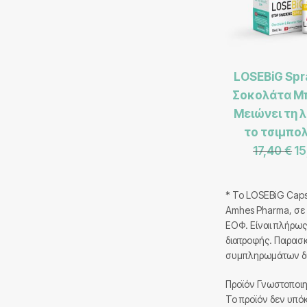
LOSEBiG Spr
Σοκολάτα Μ
Μειώνει τη λ
το τσιμπο
17,40
€
1
* Το LOSEBiG Caps
Amhes Pharma, σε 
ΕΟΦ. Είναι πλήρω
διατροφής. Παρασ
συμπληρωμάτων δ
Προϊόν Γνωστοποι
Το προϊόν δεν υπόκ