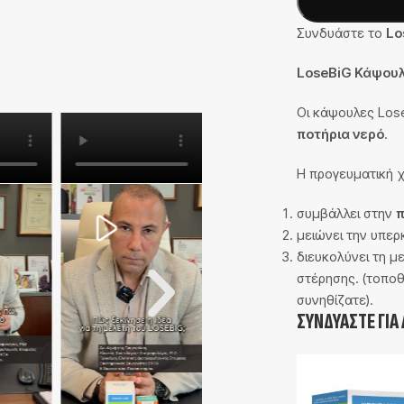
Συνδυάστε το
Lo
LoseBiG Κάψου
Οι κάψουλες Los
ποτήρια νερό
.
Η προγευματική 
συμβάλλει στην
π
μειώνει την υπε
διευκολύνει τη μ
στέρησης. (τοποθ
συνηθίζατε).
ΣΥΝΔΥΆΣΤΕ ΓΙΑ