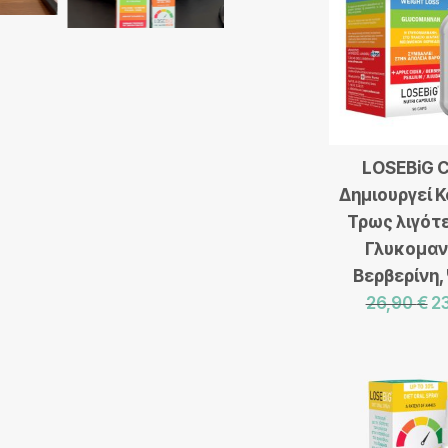
LOSEBiG 
Δημιουργεί Κ
Τρως λιγότε
Γλυκομαν
Βερβερίνη,
26,90
€
2