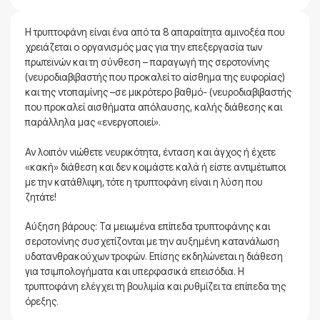
Η τρυπτοφάνη είναι ένα από τα 8 απαραίτητα αμινοξέα που
χρειάζεται ο οργανισμός μας για την επεξεργασία των
πρωτεϊνών και τη σύνθεση – παραγωγή της σεροτονίνης
(νευροδιαβιβαστής που προκαλεί το αίσθημα της ευφορίας)
και της ντοπαμίνης –σε μικρότερο βαθμό- (νευροδιαβιβαστής
που προκαλεί αισθήματα απόλαυσης, καλής διάθεσης και
παράλληλα μας «ενεργοποιεί».
Αν λοιπόν νιώθετε νευρικότητα, ένταση και άγχος ή έχετε
«κακή» διάθεση και δεν κοιμάστε καλά ή είστε αντιμέτωποι
με την κατάθλιψη, τότε η τρυπτοφάνη είναι η λύση που
ζητάτε!
Αύξηση βάρους: Τα μειωμένα επίπεδα τρυπτοφάνης και
σεροτονίνης συσχετίζονται με την αυξημένη κατανάλωση
υδατανθρακούχων τροφών. Επίσης εκδηλώνεται η διάθεση
για τσιμπολογήματα και υπερφασικά επεισόδια. Η
τρυπτοφάνη ελέγχει τη βουλιμία και ρυθμίζει τα επίπεδα της
όρεξης.