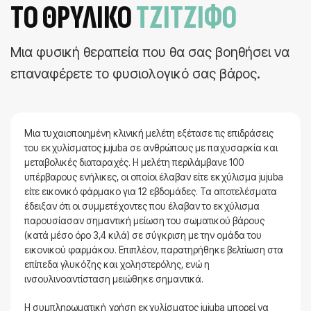
ΤΟ ΘΡΥΛΙΚΌ
ΤΖΊΤΖΙΦΟ
Μια φυσική θεραπεία που θα σας βοηθήσει να
επαναφέρετε το φυσιολογικό σας βάρος.
Μια τυχαιοποιημένη κλινική μελέτη εξέτασε τις επιδράσεις
του εκχυλίσματος jujuba σε ανθρώπους με παχυσαρκία και
μεταβολικές διαταραχές. Η μελέτη περιλάμβανε 100
υπέρβαρους ενήλικες, οι οποίοι έλαβαν είτε εκχύλισμα jujuba
είτε εικονικό φάρμακο για 12 εβδομάδες. Τα αποτελέσματα
έδειξαν ότι οι συμμετέχοντες που έλαβαν το εκχύλισμα
παρουσίασαν σημαντική μείωση του σωματικού βάρους
(κατά μέσο όρο 3,4 κιλά) σε σύγκριση με την ομάδα του
εικονικού φαρμάκου. Επιπλέον, παρατηρήθηκε βελτίωση στα
επίπεδα γλυκόζης και χοληστερόλης, ενώ η
ινσουλινοαντίσταση μειώθηκε σημαντικά.
Η συμπληρωματική χρήση εκχυλίσματος jujuba μπορεί να