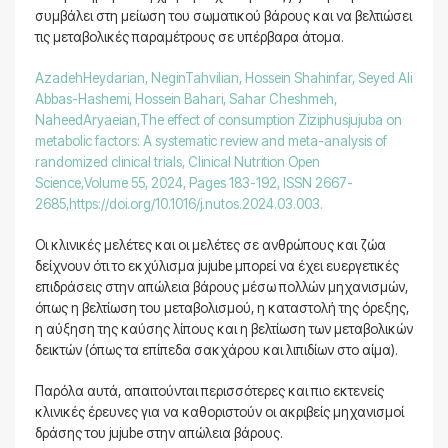
συμβάλει στη μείωση του σωματικού βάρους και να βελτιώσει
τις μεταβολικές παραμέτρους σε υπέρβαρα άτομα.
AzadehHeydarian, NeginTahvilian, Hossein Shahinfar, Seyed Ali
Abbas-Hashemi, Hossein Bahari, Sahar Cheshmeh,
NaheedAryaeian,The effect of consumption Ziziphusjujuba on
metabolic factors: A systematic review and meta-analysis of
randomized clinical trials, Clinical Nutrition Open
Science,Volume 55, 2024, Pages 183-192, ISSN 2667-
2685,https://doi.org/10.1016/j.nutos.2024.03.003.
Οι κλινικές μελέτες και οι μελέτες σε ανθρώπους και ζώα
δείχνουν ότι το εκχύλισμα jujube μπορεί να έχει ευεργετικές
επιδράσεις στην απώλεια βάρους μέσω πολλών μηχανισμών,
όπως η βελτίωση του μεταβολισμού, η καταστολή της όρεξης,
η αύξηση της καύσης λίπους και η βελτίωση των μεταβολικών
δεικτών (όπως τα επίπεδα σακχάρου και λιπιδίων στο αίμα).
Παρόλα αυτά, απαιτούνται περισσότερες και πιο εκτενείς
κλινικές έρευνες για να καθοριστούν οι ακριβείς μηχανισμοί
δράσης του jujube στην απώλεια βάρους.