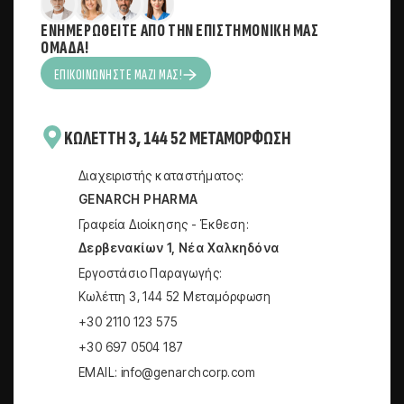
ΕΝΗΜΕΡΩΘΕΊΤΕ ΑΠΌ ΤΗΝ ΕΠΙΣΤΗΜΟΝΙΚΉ ΜΑΣ
ΟΜΆΔΑ!
ΕΠΙΚΟΙΝΩΝΉΣΤΕ ΜΑΖΊ ΜΑΣ!
KΩΛΈΤΤΗ 3, 144 52 ΜΕΤΑΜΌΡΦΩΣΗ
Διαχειριστής καταστήματος:
GENARCH PHARMA
Γραφεία Διοίκησης - Έκθεση:
Δερβενακίων 1, Νέα Χαλκηδόνα
Εργοστάσιο Παραγωγής:
Kωλέττη 3, 144 52 Μεταμόρφωση
+30 2110 123 575
+30 697 0504 187
EMAIL: info@genarchcorp.com