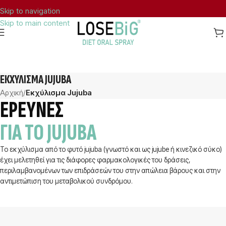
Skip to navigation
Skip to main content
ΔΩΡΕΑΝ ΜΕΤΑΦΟΡΙΚΑ ΣΤΗΝ ΕΛΛΑΔΑ ΓΙΑ ΠΑΡΑΓΓΕΛΙΕΣ ΑΝΩ ΤΩΝ 40€.
ΕΚΧΎΛΙΣΜΑ JUJUBA
Αρχική
/
Εκχύλισμα Jujuba
ΕΡΕΥΝΕΣ
ΓΙΑ ΤΟ JUJUBA
Το εκχύλισμα από το φυτό jujuba (γνωστό και ως jujube ή κινεζικό σύκο)
έχει μελετηθεί για τις διάφορες φαρμακολογικές του δράσεις,
περιλαμβανομένων των επιδράσεών του στην απώλεια βάρους και στην
αντιμετώπιση του μεταβολικού συνδρόμου.