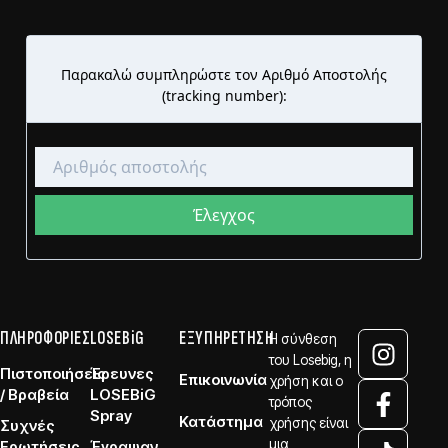
ΠΛΗΡΟΦΟΡΙΕΣ
LOSEBiG
ΕΞΥΠΗΡΕΤΗΣΗ
Η σύνθεση
του Losebig, η
Πιστοποιήσεις
Έρευνες
Επικοινωνία
χρήση και ο
/ Βραβεία
LOSEBiG
τρόπος
Spray
Κατάστημα
χρήσης είναι
Συχνές
μια
Ερωτήσεις
Έγραψαν