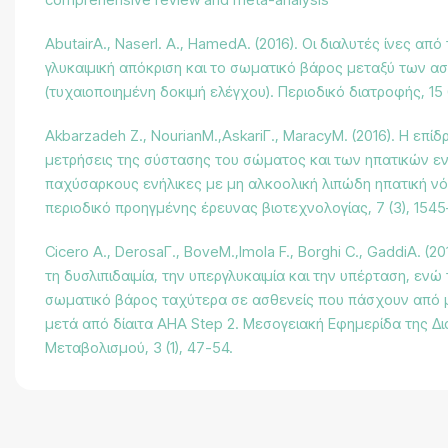
AbutairΑ., NaserΙ. Α., HamedΑ. (2016). Οι διαλυτές ίνες απ
γλυκαιμική απόκριση και το σωματικό βάρος μεταξύ των α
(τυχαιοποιημένη δοκιμή ελέγχου). Περιοδικό διατροφής, 15 (
Akbarzadeh Z., NourianΜ.,AskariΓ., MaracyΜ. (2016). Η επίδ
μετρήσεις της σύστασης του σώματος και των ηπατικών ε
παχύσαρκους ενήλικες με μη αλκοολική λιπώδη ηπατική νό
περιοδικό προηγμένης έρευνας βιοτεχνολογίας, 7 (3), 1545
Cicero Α., DerosaΓ., BoveΜ.,Imola F., Borghi C., GaddiΑ. (20
τη δυσλιπιδαιμία, την υπεργλυκαιμία και την υπέρταση, ενώ
σωματικό βάρος ταχύτερα σε ασθενείς που πάσχουν από
μετά από δίαιτα AHA Step 2. Μεσογειακή Εφημερίδα της Δι
Μεταβολισμού, 3 (1), 47-54.