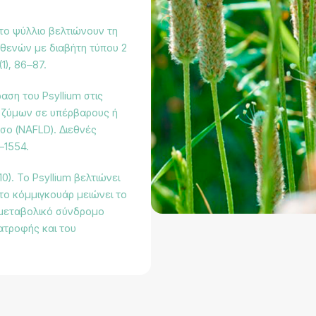
ό το ψύλλιο βελτιώνουν τη
σθενών με διαβήτη τύπου 2
1), 86–87.
ραση του Psyllium στις
νζύμων σε υπέρβαρους ή
σο (NAFLD). Διεθνές
–1554.
10). Το Psyllium βελτιώνει
 το κόμμιγκουάρ μειώνει το
 μεταβολικό σύνδρομο
ατροφής και του