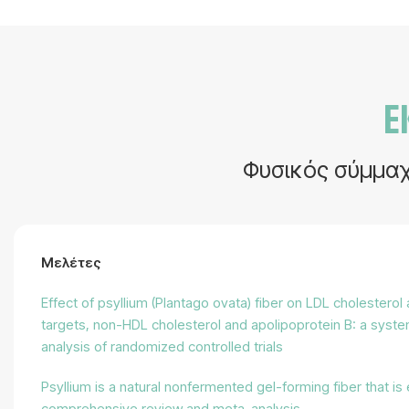
Ε
Φυσικός σύμμαχ
Μελέτες
Effect of psyllium (Plantago ovata) fiber on LDL cholesterol a
targets, non-HDL cholesterol and apolipoprotein B: a syst
analysis of randomized controlled trials
Psyllium is a natural nonfermented gel-forming fiber that is 
comprehensive review and meta-analysis