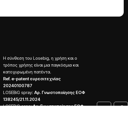
Η σύνθεση του Losebig, η χρήση και ο
τρόπος χρήσης είναι μια παγκόσμια και
κατοχυρωμένη πατέντα.
Ref. e-patent ευρεσιτεχνίας
20240100787
LOSEBiG spray:
Αρ. Γνωστοποίησης ΕΟΦ
138245/21.11.2024
LOSEBiG caps:
Αρ. Γνωστοποίησης ΕΟΦ
152646/18.12.2024
O αριθμός γνωστοποίησης στον Ε.Ο.Φ. δεν επέχει θέση
αδείας κυκλοφορίας από τον Ε.Ο.Φ.