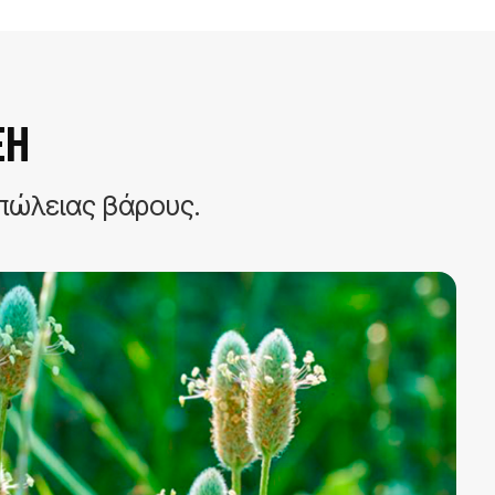
ΞΗ
ώλειας βάρους​.