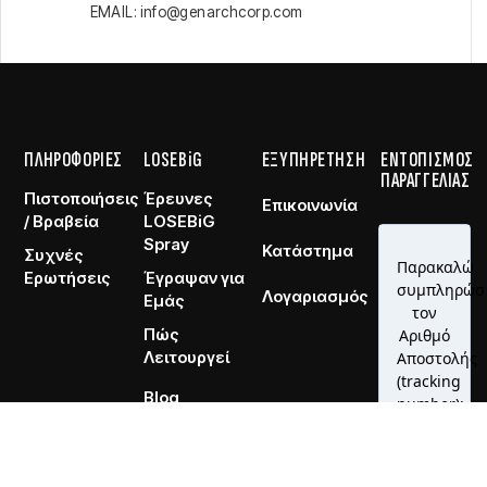
EMAIL: info@genarchcorp.com
ΠΛΗΡΟΦΟΡΙΕΣ
LOSEBiG
ΕΞΥΠΗΡΕΤΗΣΗ
ΕΝΤΟΠΙΣΜΟΣ
ΠΑΡΑΓΓΕΛΙΑΣ
Πιστοποιήσεις
Έρευνες
Επικοινωνία
/ Βραβεία
LOSEBiG
Spray
Κατάστημα
Συχνές
Ερωτήσεις
Έγραψαν για
Λογαριασμός
Εμάς
Πώς
Λειτουργεί
Blog