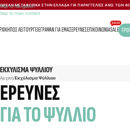
ΩΡΕΑΝ ΜΕΤΑΦΟΡΙΚΑ ΣΤΗΝ ΕΛΛΑΔΑ ΓΙΑ ΠΑΡΑΓΓΕΛΙΕΣ ΑΝΩ ΤΩΝ 40
Skip to navigation
Skip to main content
SALES
ΡΧΙΚΉ
ΠΏΣ ΛΕΙΤΟΥΡΓΕΊ
ΈΓΡΑΨΑΝ ΓΙΑ ΕΜΆΣ
ΈΡΕΥΝΕΣ
ΕΠΙΚΟΙΝΩΝΊΑ
SALES
ΤΡΌΠ
ΕΚΧΎΛΙΣΜΑ ΨΎΛΛΙΟΥ
Αρχική
/
Εκχύλισμα Ψύλλιου
ΕΡΕΥΝΕΣ
ΓΙΑ ΤΟ ΨΎΛΛΙΟ