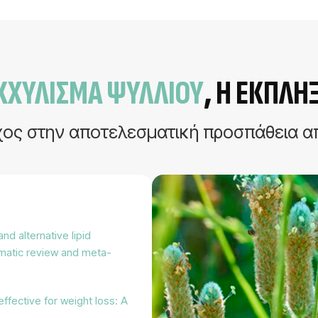
ΚΧΎΛΙΣΜΑ ΨΎΛΛΙΟΥ
, Η ΈΚΠΛΗ
ος στην αποτελεσματική προσπάθεια απ
nd alternative lipid
ematic review and meta-
effective for weight loss: A