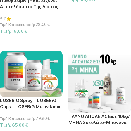
Πολυβιταμίνη – Επιταχύνει Τ’
Αποτελέσματα Της Δίαιτας
ΕΠΙΛΟΓΉ
5.0
28,00
€
Τιμή Κατασκευαστή:
Τιμή:
19,60
€
ΠΡΟΣΘΉΚΗ ΣΤΟ ΚΑΛΆΘΙ
LOSEBiG Spray + LOSEBiG
Caps + LOSEBiG Multivitamin
ΠΛΑΝΟ ΑΠΩΛΕΙΑΣ Εως 10kg/
79,80
€
Τιμή Κατασκευαστή:
ΜΗΝΑ Σοκολάτα-Μπανάνα
Τιμή:
65,00
€